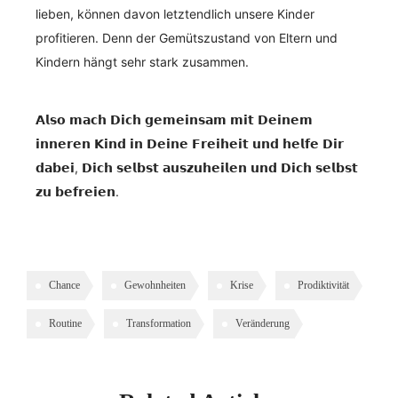
lieben, können davon letztendlich unsere Kinder
profitieren. Denn der Gemütszustand von Eltern und
Kindern hängt sehr stark zusammen.
𝗔𝗹𝘀𝗼 𝗺𝗮𝗰𝗵 𝗗𝗶𝗰𝗵 𝗴𝗲𝗺𝗲𝗶𝗻𝘀𝗮𝗺 𝗺𝗶𝘁 𝗗𝗲𝗶𝗻𝗲𝗺
𝗶𝗻𝗻𝗲𝗿𝗲𝗻 𝗞𝗶𝗻𝗱 𝗶𝗻 𝗗𝗲𝗶𝗻𝗲 𝗙𝗿𝗲𝗶𝗵𝗲𝗶𝘁 𝘂𝗻𝗱 𝗵𝗲𝗹𝗳𝗲 𝗗𝗶𝗿
𝗱𝗮𝗯𝗲𝗶, 𝗗𝗶𝗰𝗵 𝘀𝗲𝗹𝗯𝘀𝘁 𝗮𝘂𝘀𝘇𝘂𝗵𝗲𝗶𝗹𝗲𝗻 𝘂𝗻𝗱 𝗗𝗶𝗰𝗵 𝘀𝗲𝗹𝗯𝘀𝘁
𝘇𝘂 𝗯𝗲𝗳𝗿𝗲𝗶𝗲𝗻.
Chance
Gewohnheiten
Krise
Prodiktivität
Routine
Transformation
Veränderung