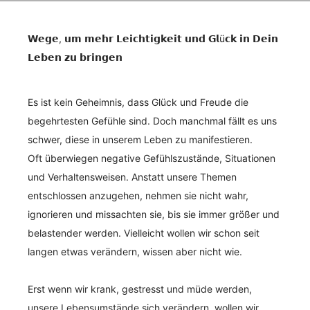
𝗪𝗲𝗴𝗲, 𝘂𝗺 𝗺𝗲𝗵𝗿 𝗟𝗲𝗶𝗰𝗵𝘁𝗶𝗴𝗸𝗲𝗶𝘁 𝘂𝗻𝗱 𝗚𝗹ü𝗰𝗸 𝗶𝗻 𝗗𝗲𝗶𝗻
𝗟𝗲𝗯𝗲𝗻 𝘇𝘂 𝗯𝗿𝗶𝗻𝗴𝗲𝗻
Es ist kein Geheimnis, dass Glück und Freude die
begehrtesten Gefühle sind. Doch manchmal fällt es uns
schwer, diese in unserem Leben zu manifestieren.
Oft überwiegen negative Gefühlszustände, Situationen
und Verhaltensweisen. Anstatt unsere Themen
entschlossen anzugehen, nehmen sie nicht wahr,
ignorieren und missachten sie, bis sie immer größer und
belastender werden. Vielleicht wollen wir schon seit
langen etwas verändern, wissen aber nicht wie.
Erst wenn wir krank, gestresst und müde werden,
unsere Lebensumstände sich verändern, wollen wir