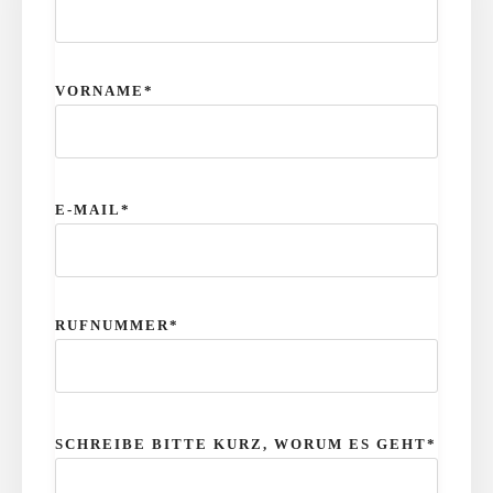
P
L
VORNAME*
E
A
S
E
E-MAIL*
L
E
P
A
L
RUFNUMMER*
V
E
E
A
T
S
H
E
SCHREIBE BITTE KURZ, WORUM ES GEHT*
I
L
S