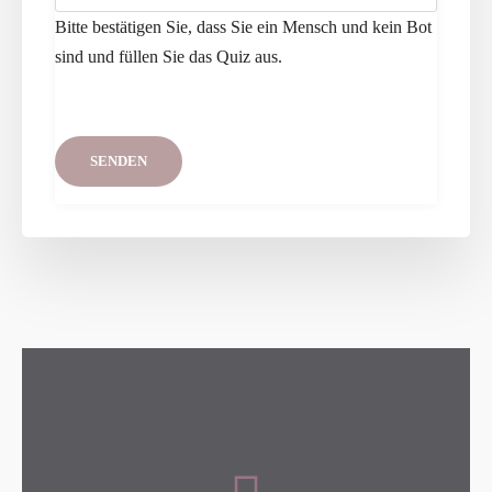
S
Y
Bitte bestätigen Sie, dass Sie ein Mensch und kein Bot
E
.
sind und füllen Sie das Quiz aus.
L
E
A
V
E
T
H
I
S
F
I
E
L
D
E