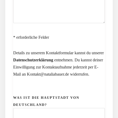
E
F
A
I
V
E
E
L
T
D
* erforderliche Felder
H
E
I
M
S
Details zu unserem Kontaktformular kannst du unserer
P
F
Datenschutzerklärung
entnehmen. Du kannst deiner
T
I
Einwilligung zur Kontaktaufnahme jederzeit per E-
Y
E
Mail an
Kontakt@nataliabauer.de
widerrufen.
.
L
D
P
E
L
WAS IST DIE HAUPTSTADT VON
M
E
DEUTSCHLAND?
P
A
T