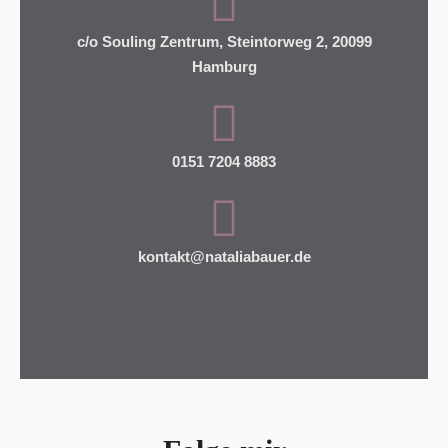
M
P
c/o Souling Zentrum, Steintorweg 2, 20099
Hamburg
T
Y
.
0151 7204 8883
kontakt@nataliabauer.de