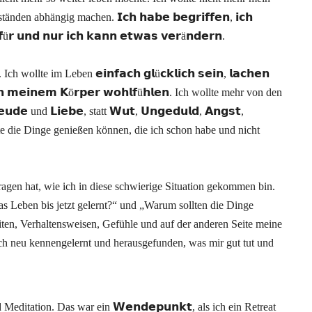
abhängig machen. 𝗜𝗰𝗵 𝗵𝗮𝗯𝗲 𝗯𝗲𝗴𝗿𝗶𝗳𝗳𝗲𝗻, 𝗶𝗰𝗵
𝗳ü𝗿 𝘂𝗻𝗱 𝗻𝘂𝗿 𝗶𝗰𝗵 𝗸𝗮𝗻𝗻 𝗲𝘁𝘄𝗮𝘀 𝘃𝗲𝗿ä𝗻𝗱𝗲𝗿𝗻.
llte im Leben 𝗲𝗶𝗻𝗳𝗮𝗰𝗵 𝗴𝗹ü𝗰𝗸𝗹𝗶𝗰𝗵 𝘀𝗲𝗶𝗻, 𝗹𝗮𝗰𝗵𝗲𝗻
 𝗶𝗻 𝗺𝗲𝗶𝗻𝗲𝗺 𝗞ö𝗿𝗽𝗲𝗿 𝘄𝗼𝗵𝗹𝗳ü𝗵𝗹𝗲𝗻. Ich wollte mehr von den
𝘂𝗱𝗲 und 𝗟𝗶𝗲𝗯𝗲, statt 𝗪𝘂𝘁, 𝗨𝗻𝗴𝗲𝗱𝘂𝗹𝗱, 𝗔𝗻𝗴𝘀𝘁,
h wollte die Dinge genießen können, die ich schon habe und nicht
agen hat, wie ich in diese schwierige Situation gekommen bin.
as Leben bis jetzt gelernt?“ und „Warum sollten die Dinge
en, Verhaltensweisen, Gefühle und auf der anderen Seite meine
h neu kennengelernt und herausgefunden, was mir gut tut und
editation. Das war ein 𝗪𝗲𝗻𝗱𝗲𝗽𝘂𝗻𝗸𝘁, als ich ein Retreat