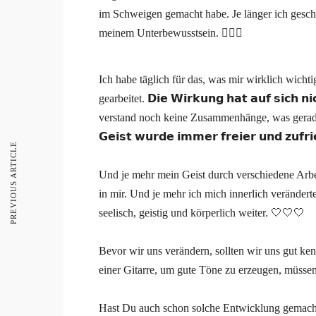
im Schweigen gemacht habe. Je länger ich gesch
meinem Unterbewusstsein. 🧘🏼‍♀️
Ich habe täglich für das, was mir wirklich wichtig
gearbeitet. 𝗗𝗶𝗲 𝗪𝗶𝗿𝗸𝘂𝗻𝗴 𝗵𝗮𝘁 𝗮𝘂𝗳 𝘀𝗶𝗰𝗵 𝗻
verstand noch keine Zusammenhänge, was gerade g
𝗚𝗲𝗶𝘀𝘁 𝘄𝘂𝗿𝗱𝗲 𝗶𝗺𝗺𝗲𝗿 𝗳𝗿𝗲𝗶𝗲𝗿 𝘂𝗻𝗱 𝘇𝘂𝗳𝗿𝗶
PREVIOUS ARTICLE
⠀
Und je mehr mein Geist durch verschiedene Arbeits
in mir. Und je mehr ich mich innerlich verändert
seelisch, geistig und körperlich weiter. 🤍🤍🤍
⠀
Bevor wir uns verändern, sollten wir uns gut ke
einer Gitarre, um gute Töne zu erzeugen, müssen
⠀
Hast Du auch schon solche Entwicklung gemac