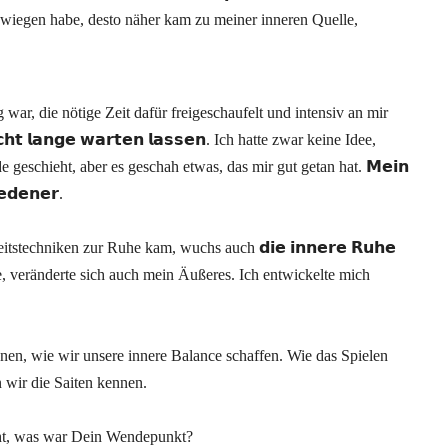
wiegen habe, desto näher kam zu meiner inneren Quelle,
 war, die nötige Zeit dafür freigeschaufelt und intensiv an mir
𝗶𝗰𝗵𝘁 𝗹𝗮𝗻𝗴𝗲 𝘄𝗮𝗿𝘁𝗲𝗻 𝗹𝗮𝘀𝘀𝗲𝗻. Ich hatte zwar keine Idee,
eschieht, aber es geschah etwas, das mir gut getan hat. 𝗠𝗲𝗶𝗻
𝗲𝗱𝗲𝗻𝗲𝗿.
techniken zur Ruhe kam, wuchs auch 𝗱𝗶𝗲 𝗶𝗻𝗻𝗲𝗿𝗲 𝗥𝘂𝗵𝗲
e, veränderte sich auch mein Äußeres. Ich entwickelte mich
nnen, wie wir unsere innere Balance schaffen. Wie das Spielen
 wir die Saiten kennen.
ht, was war Dein Wendepunkt?