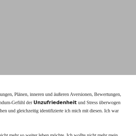
erungen, Plänen, inneren und äußeren Aversionen, Bewertungen,
m-Gefühl der 𝗨𝗻𝘇𝘂𝗳𝗿𝗶𝗲𝗱𝗲𝗻𝗵𝗲𝗶𝘁 und Stress überwogen
en und gleichzeitig identifizierte ich mich mit diesen. Ich war
nicht mehr so weiter leben möchte. Ich wollte nicht mehr mein