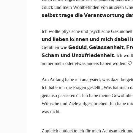
Glück und mein Wohlbefinden von äußeren Umständen 
𝘀𝗲𝗹𝗯𝘀𝘁 𝘁𝗿𝗮𝗴𝗲 𝗱𝗶𝗲 𝗩𝗲𝗿𝗮𝗻𝘁𝘄𝗼𝗿𝘁𝘂𝗻𝗴 𝗱
⠀
Ich wollte physische und psychische Gesundheit. Ich wo
𝘂𝗻𝗱 𝗹𝗶𝗲𝗯𝗲𝗻 𝗸ö𝗻𝗻𝗲𝗻 𝘂𝗻𝗱 𝗺𝗶𝗰𝗵 𝗱𝗮𝗯𝗲
Gefühlen wie 𝗚𝗲𝗱𝘂𝗹𝗱, 𝗚𝗲𝗹𝗮𝘀𝘀𝗲𝗻𝗵𝗲𝗶𝘁, 𝗙𝗿
𝗦𝗰𝗵𝗮𝗺 𝘂𝗻𝗱 𝗨𝗻𝘇𝘂𝗳𝗿𝗶𝗲𝗱𝗲𝗻𝗵𝗲𝗶𝘁. Ic
immer mehr oder etwas anders haben wollen. 🤍
⠀
Am Anfang habe ich analysiert, was dazu beigetr
Ich habe mir die Fragen gestellt „Was hat mich d
genauso passieren?“. Ich habe meine Gewohnheit
Wünsche und Ziele aufgeschrieben. Ich habe mic
was nicht.
Zugleich entdeckte ich für mich Achtsamkeit und M