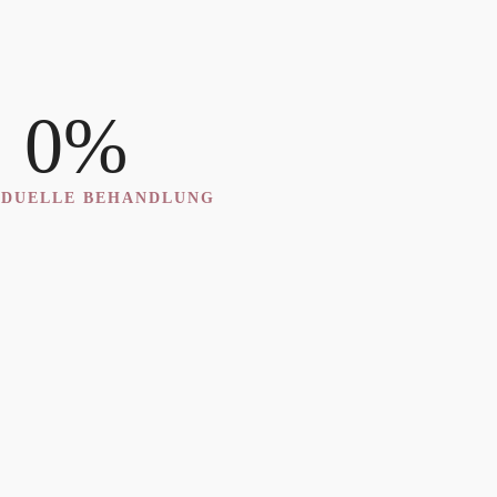
0
%
IDUELLE BEHANDLUNG
ter jederzeit kostenlos abbestellen.
erer
Datenschutzerklärung