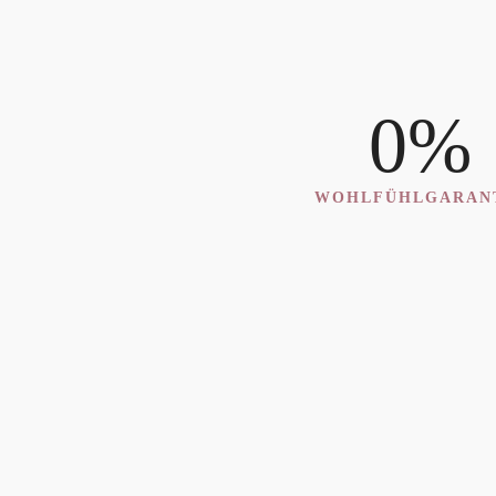
ist, bin ich bereits nach vier Sitzungen um so vieles reic
Ich danke Dir von Herzen!
0
%
Direktlinks
Mehr
WOHLFÜHLGARAN
Home
FAQ
Über mich
Impressum
Angebot
Datenschut
Kontakt
Newsletter