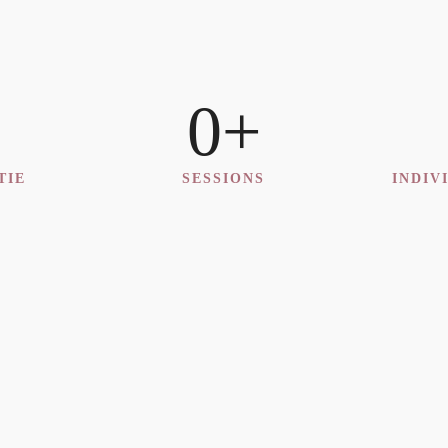
her geworden.
Dipl.-Psych. Natalia Bauer bei
Jameda
0
+
Folge mir
TIE
SESSIONS
INDIV
z
Du kannst den Newslet
Details kannst du uns
entnehmen.